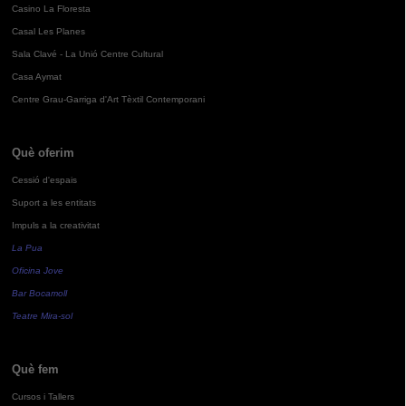
Casino La Floresta
Casal Les Planes
Sala Clavé - La Unió Centre Cultural
Casa Aymat
Centre Grau-Garriga d'Art Tèxtil Contemporani
Què oferim
Cessió d'espais
Suport a les entitats
Impuls a la creativitat
La Pua
Oficina Jove
Bar Bocamoll
Teatre Mira-sol
Què fem
Cursos i Tallers