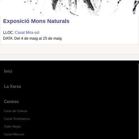
Exposició Mons Naturals
LLOC:
Casal Mira-sol
DATA: Del 4 de maig al 25 de maig
Inici
La Xarxa
Centres
Casa de Cultura
Casal Torreblanca
Xalet Negre
Casal Mira-sol