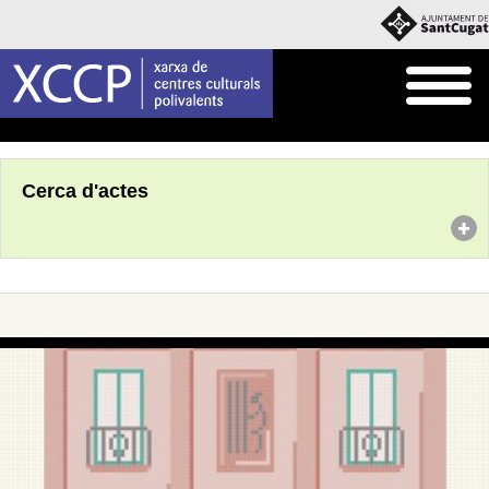
Inici
Agenda
Cerca d'actes