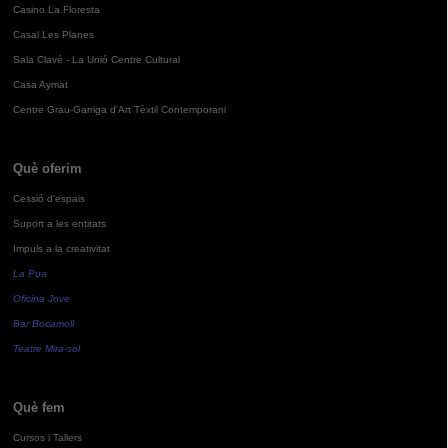
Casino La Floresta
Casal Les Planes
Sala Clavé - La Unió Centre Cultural
Casa Aymat
Centre Grau-Garriga d'Art Tèxtil Contemporani
Què oferim
Cessió d'espais
Suport a les entitats
Impuls a la creativitat
La Pua
Oficina Jove
Bar Bocamoll
Teatre Mira-sol
Què fem
Cursos i Tallers