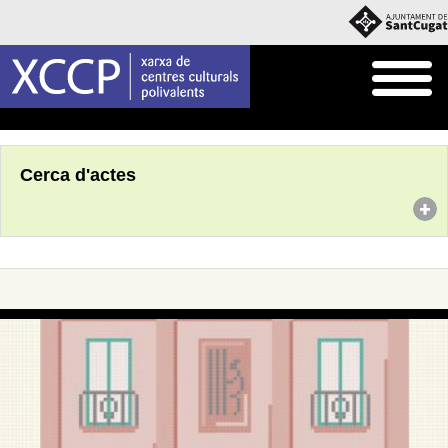
Inici
Agenda
Cerca d'actes