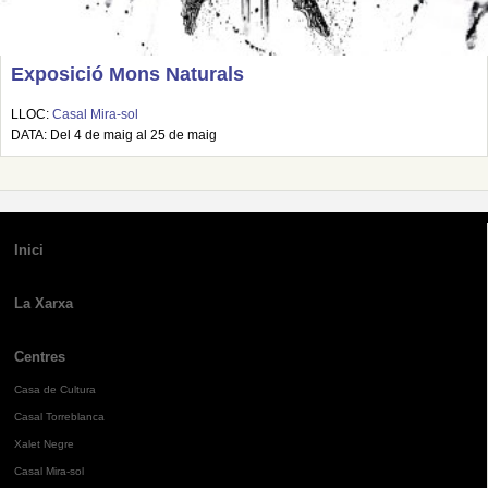
Exposició Mons Naturals
LLOC:
Casal Mira-sol
DATA: Del 4 de maig al 25 de maig
Inici
La Xarxa
Centres
Casa de Cultura
Casal Torreblanca
Xalet Negre
Casal Mira-sol