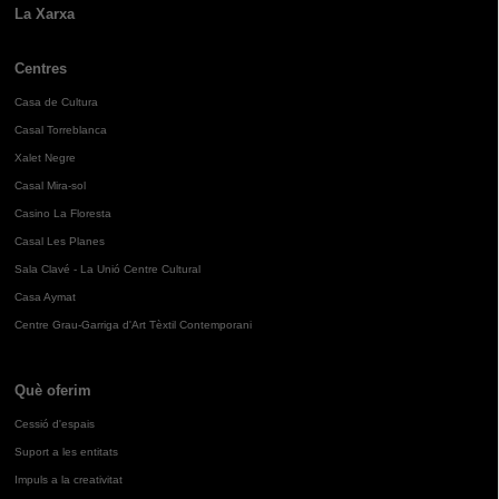
La Xarxa
Centres
Casa de Cultura
Casal Torreblanca
Xalet Negre
Casal Mira-sol
Casino La Floresta
Casal Les Planes
Sala Clavé - La Unió Centre Cultural
Casa Aymat
Centre Grau-Garriga d'Art Tèxtil Contemporani
Què oferim
Cessió d'espais
Suport a les entitats
Impuls a la creativitat