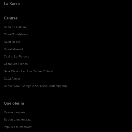
La Xarxa
Centres
Casa de Cultura
Casal Torreblanca
Xalet Negre
Casal Mira-sol
Casino La Floresta
Casal Les Planes
Sala Clavé - La Unió Centre Cultural
Casa Aymat
Centre Grau-Garriga d'Art Tèxtil Contemporani
Què oferim
Cessió d'espais
Suport a les entitats
Impuls a la creativitat