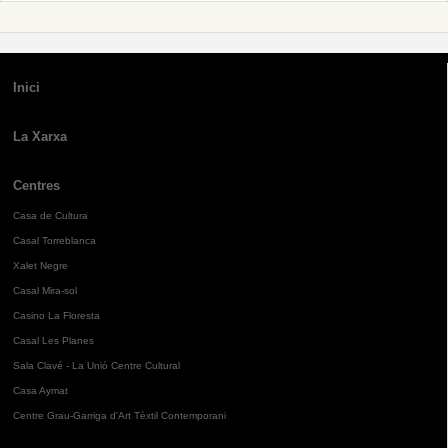
Inici
La Xarxa
Centres
Casa de Cultura
Casal Torreblanca
Xalet Negre
Casal Mira-sol
Casino La Floresta
Casal Les Planes
Sala Clavé - La Unió Centre Cultural
Casa Aymat
Centre Grau-Garriga d'Art Tèxtil Contemporani