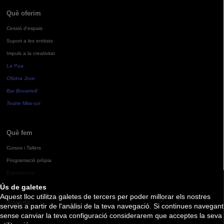
Què oferim
Cessió d'espais
Suport a les entitats
Impuls a la creativitat
La Pua
Oficina Jove
Bar Bocamoll
Teatre Mira-sol
Què fem
Cursos i Tallers
Programació pròpia
Exposicions
Ús de galetes
Aquest lloc utilitza galetes de tercers per poder millorar els nostres
Agenda
serveis a partir de l'anàlisi de la teva navegació. Si continues navegant
sense canviar la teva configuració considerarem que acceptes la seva