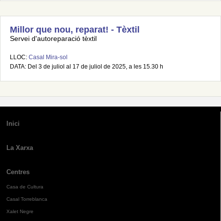
Millor que nou, reparat! - Tèxtil
Servei d'autoreparació tèxtil
LLOC:
Casal Mira-sol
DATA: Del 3 de juliol al 17 de juliol de 2025, a les 15.30 h
Inici
La Xarxa
Centres
Casa de Cultura
Casal Torreblanca
Xalet Negre