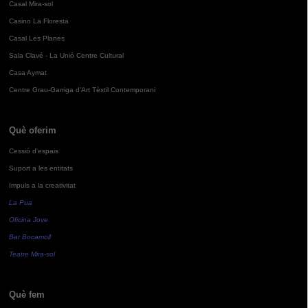
Casal Mira-sol
Casino La Floresta
Casal Les Planes
Sala Clavé - La Unió Centre Cultural
Casa Aymat
Centre Grau-Garriga d'Art Tèxtil Contemporani
Què oferim
Cessió d'espais
Suport a les entitats
Impuls a la creativitat
La Pua
Oficina Jove
Bar Bocamoll
Teatre Mira-sol
Què fem