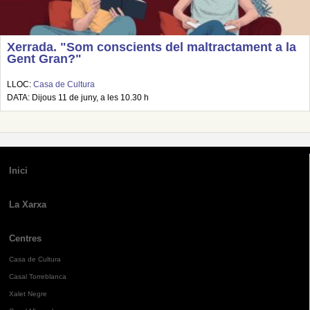
Xerrada. "Som conscients del maltractament a la
Gent Gran?"
LLOC:
Casa de Cultura
DATA: Dijous 11 de juny, a les 10.30 h
Inici
La Xarxa
Centres
Casa de Cultura
Casal Torreblanca
Xalet Negre