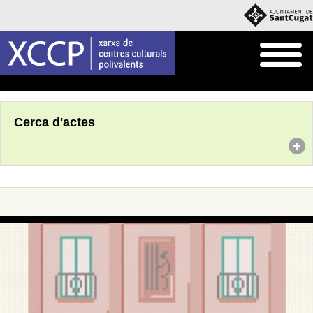
Inici
Agenda
Cerca d'actes