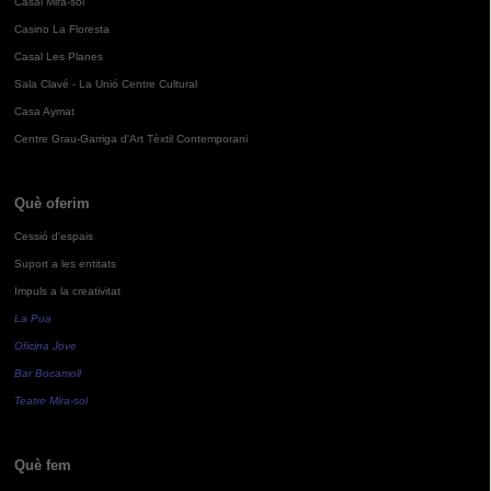
Casal Mira-sol
Casino La Floresta
Casal Les Planes
Sala Clavé - La Unió Centre Cultural
Casa Aymat
Centre Grau-Garriga d'Art Tèxtil Contemporani
Què oferim
Cessió d'espais
Suport a les entitats
Impuls a la creativitat
La Pua
Oficina Jove
Bar Bocamoll
Teatre Mira-sol
Què fem