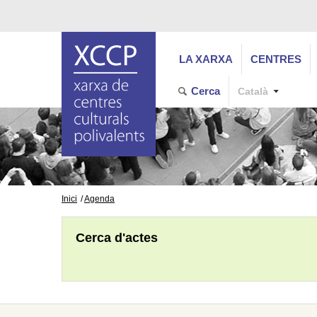
LA XARXA
CENTRES
Cerca
Català
Inici
Agenda
Cerca d'actes