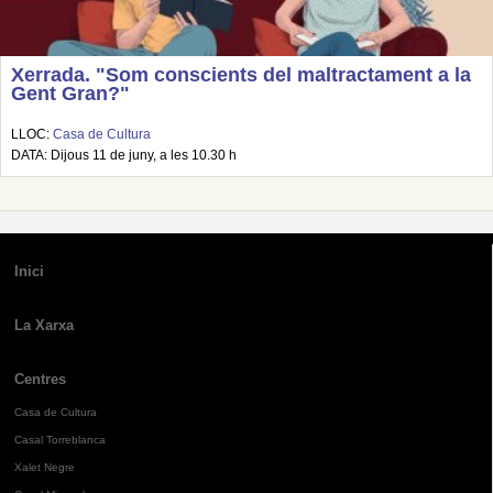
Xerrada. "Som conscients del maltractament a la
Gent Gran?"
LLOC:
Casa de Cultura
DATA: Dijous 11 de juny, a les 10.30 h
Inici
La Xarxa
Centres
Casa de Cultura
Casal Torreblanca
Xalet Negre