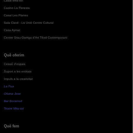
Casal Mira-sol
Casino La Floresta
Casal Les Planes
Sala Clavé - La Unió Centre Cultural
Casa Aymat
Centre Grau-Garriga d'Art Tèxtil Contemporani
Què oferim
Cessió d'espais
Suport a les entitats
Impuls a la creativitat
La Pua
Oficina Jove
Bar Bocamoll
Teatre Mira-sol
Què fem