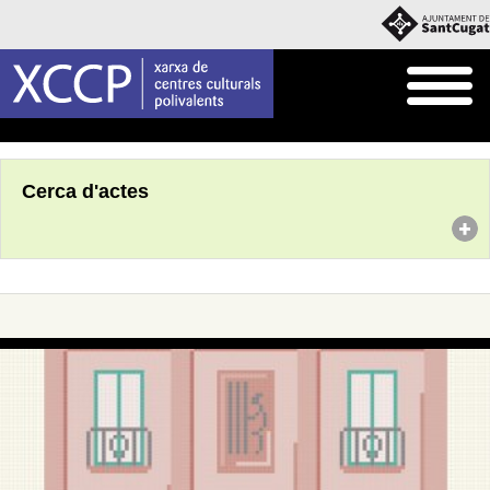
Inici
Agenda
Cerca d'actes