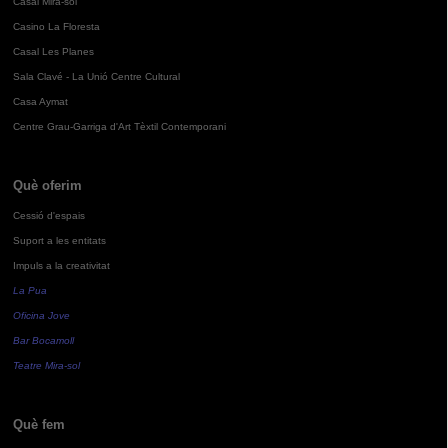
Casal Mira-sol
Casino La Floresta
Casal Les Planes
Sala Clavé - La Unió Centre Cultural
Casa Aymat
Centre Grau-Garriga d'Art Tèxtil Contemporani
Què oferim
Cessió d'espais
Suport a les entitats
Impuls a la creativitat
La Pua
Oficina Jove
Bar Bocamoll
Teatre Mira-sol
Què fem