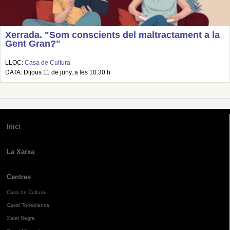
Xerrada. "Som conscients del maltractament a la
Gent Gran?"
LLOC:
Casa de Cultura
DATA: Dijous 11 de juny, a les 10.30 h
Inici
La Xarxa
Centres
Casa de Cultura
Casal Torreblanca
Xalet Negre