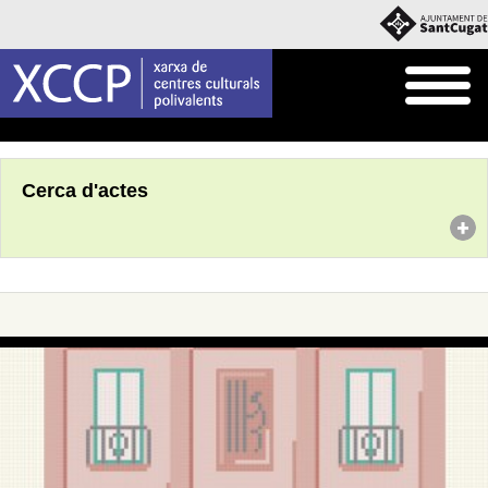
Inici
Agenda
Cerca d'actes