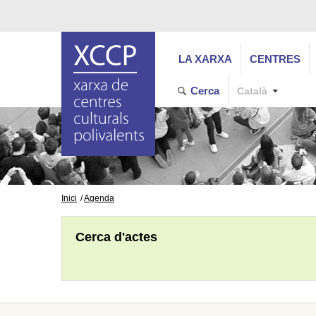
LA XARXA
CENTRES
Cerca
Català
Inici
Agenda
Cerca d'actes