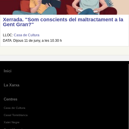
Xerrada. "Som conscients del maltractament a la
Gent Gran?"
LLOC:
Casa de Cultura
DATA: Dijous 11 de juny, a les 10.30 h
Inici
La Xarxa
Centres
Casa de Cultura
Casal Torreblanca
Xalet Negre