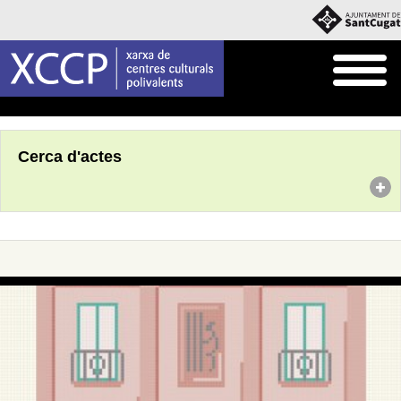
Inici
Agenda
Cerca d'actes