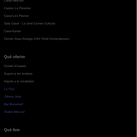
Casal Mira-sol
Casino La Floresta
Casal Les Planes
Sala Clavé - La Unió Centre Cultural
Casa Aymat
Centre Grau-Garriga d'Art Tèxtil Contemporani
Què oferim
Cessió d'espais
Suport a les entitats
Impuls a la creativitat
La Pua
Oficina Jove
Bar Bocamoll
Teatre Mira-sol
Què fem