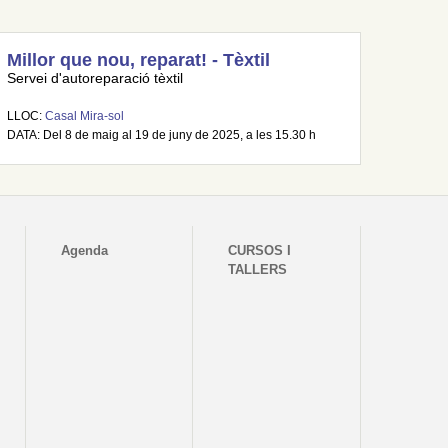
Millor que nou, reparat! - Tèxtil
Servei d'autoreparació tèxtil
LLOC:
Casal Mira-sol
DATA: Del 8 de maig al 19 de juny de 2025, a les 15.30 h
Agenda
CURSOS I
TALLERS