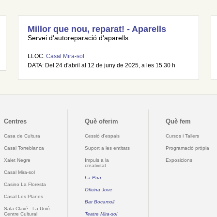
Millor que nou, reparat! - Aparells
Servei d'autoreparació d'aparells
LLOC:
Casal Mira-sol
DATA: Del 24 d'abril al 12 de juny de 2025, a les 15.30 h
Centres
Què oferim
Què fem
Casa de Cultura
Cessió d'espais
Cursos i Tallers
Casal Torreblanca
Suport a les entitats
Programació pròpia
Xalet Negre
Impuls a la
Exposicions
creativitat
Casal Mira-sol
La Pua
Casino La Floresta
Oficina Jove
Casal Les Planes
Bar Bocamoll
Sala Clavé - La Unió
Centre Cultural
Teatre Mira-sol