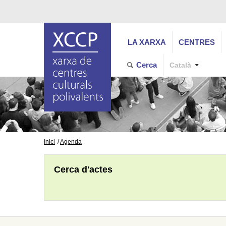
LA XARXA
CENTRES
Cerca
Català
Inici
Agenda
Cerca d'actes