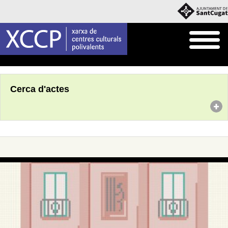
Inici
Agenda
Cerca d'actes