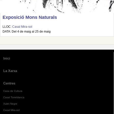
Exposició Mons Naturals
LLOC:
Casal Mira-sol
DATA: Del 4 de maig al 25 de maig
Inici
La Xarxa
Centres
Casa de Cultura
Casal Torreblanca
Xalet Negre
Casal Mira-sol