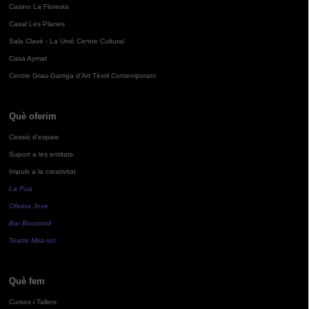
Casino La Floresta
Casal Les Planes
Sala Clavé - La Unió Centre Cultural
Casa Aymat
Centre Grau-Garriga d'Art Tèxtil Contemporani
Què oferim
Cessió d'espais
Suport a les entitats
Impuls a la creativitat
La Pua
Oficina Jove
Bar Bocamoll
Teatre Mira-sol
Què fem
Cursos i Tallers