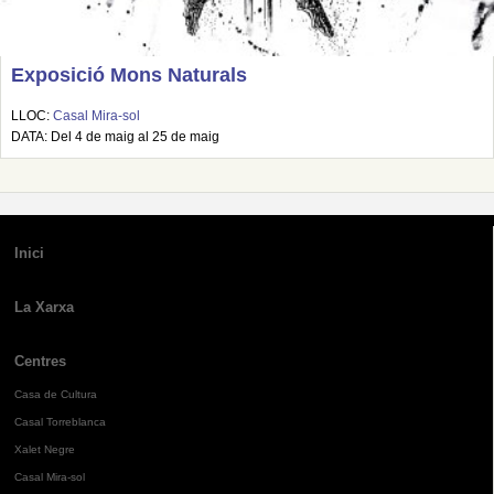
Exposició Mons Naturals
LLOC:
Casal Mira-sol
DATA: Del 4 de maig al 25 de maig
Inici
La Xarxa
Centres
Casa de Cultura
Casal Torreblanca
Xalet Negre
Casal Mira-sol