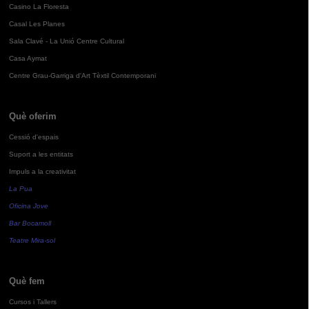
Casino La Floresta
Casal Les Planes
Sala Clavé - La Unió Centre Cultural
Casa Aymat
Centre Grau-Garriga d'Art Tèxtil Contemporani
Què oferim
Cessió d'espais
Suport a les entitats
Impuls a la creativitat
La Pua
Oficina Jove
Bar Bocamoll
Teatre Mira-sol
Què fem
Cursos i Tallers