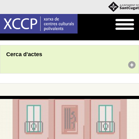
Inici
Agenda
Cerca d'actes