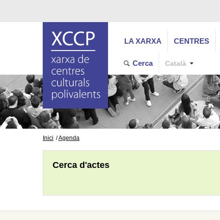
LA XARXA
CENTRES
Cerca
Català
Inici
Agenda
Cerca d'actes