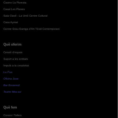
Casino La Floresta
Casal Les Planes
Sala Clavé - La Unió Centre Cultural
Casa Aymat
Centre Grau-Garriga d'Art Tèxtil Contemporani
Què oferim
Cessió d'espais
Suport a les entitats
Impuls a la creativitat
La Pua
Oficina Jove
Bar Bocamoll
Teatre Mira-sol
Què fem
Cursos i Tallers