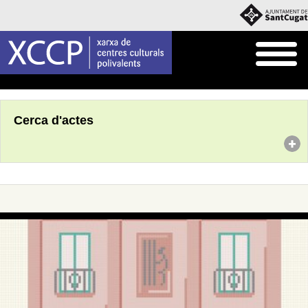
Inici
Agenda
Cerca d'actes