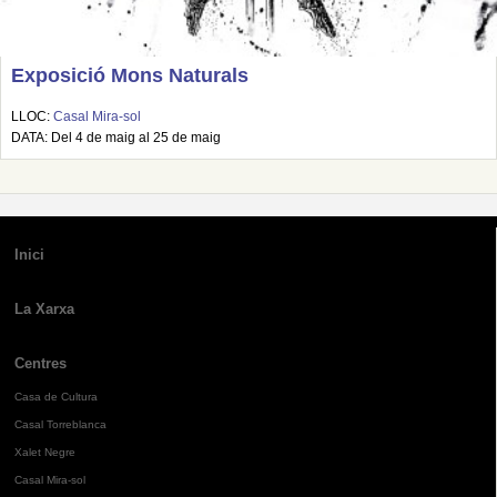
Exposició Mons Naturals
LLOC:
Casal Mira-sol
DATA: Del 4 de maig al 25 de maig
Inici
La Xarxa
Centres
Casa de Cultura
Casal Torreblanca
Xalet Negre
Casal Mira-sol