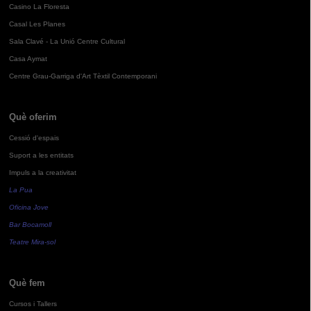
Casino La Floresta
Casal Les Planes
Sala Clavé - La Unió Centre Cultural
Casa Aymat
Centre Grau-Garriga d'Art Tèxtil Contemporani
Què oferim
Cessió d'espais
Suport a les entitats
Impuls a la creativitat
La Pua
Oficina Jove
Bar Bocamoll
Teatre Mira-sol
Què fem
Cursos i Tallers