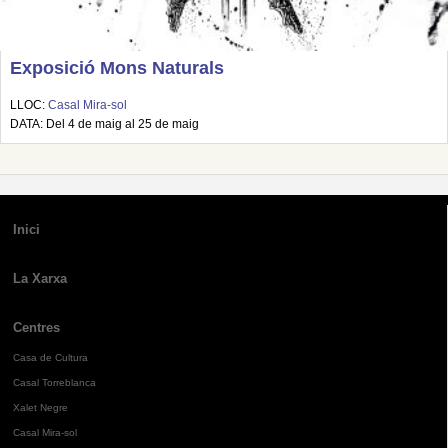
Exposició Mons Naturals
LLOC:
Casal Mira-sol
DATA: Del 4 de maig al 25 de maig
Inici
La Xarxa
Centres
Casa de Cultura
Casal Torreblanca
Xalet Negre
Casal Mira-sol