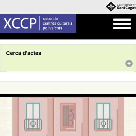
Inici
Agenda
Cerca d'actes