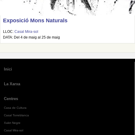
Exposició Mons Naturals
LLOC:
Casal Mira-sol
DATA: Del 4 de maig al 25 de maig
Inici
La Xarxa
Centres
Casa de Cultura
Casal Torreblanca
Xalet Negre
Casal Mira-sol