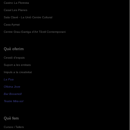
Casino La Floresta
Casal Les Planes
Sala Clavé - La Unió Centre Cultural
Casa Aymat
Centre Grau-Garriga d'Art Tèxtil Contemporani
Què oferim
Cessió d'espais
Suport a les entitats
Impuls a la creativitat
La Pua
Oficina Jove
Bar Bocamoll
Teatre Mira-sol
Què fem
Cursos i Tallers