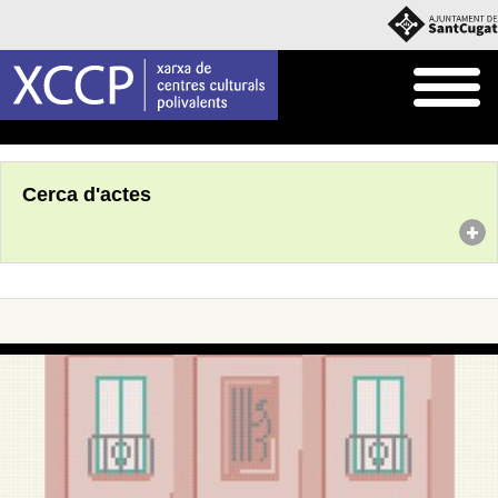
Inici
Agenda
Cerca d'actes