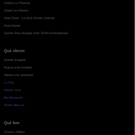
Casino La Floresta
Casal Les Planes
Sala Clavé - La Unió Centre Cultural
Casa Aymat
Centre Grau-Garriga d'Art Tèxtil Contemporani
Què oferim
Cessió d'espais
Suport a les entitats
Impuls a la creativitat
La Pua
Oficina Jove
Bar Bocamoll
Teatre Mira-sol
Què fem
Cursos i Tallers