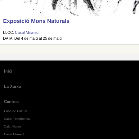
Exposició Mons Naturals
LLOC:
Casal Mira-sol
DATA: Del 4 de maig al 25 de maig
Inici
La Xarxa
Centres
Casa de Cultura
Casal Torreblanca
Xalet Negre
Casal Mira-sol