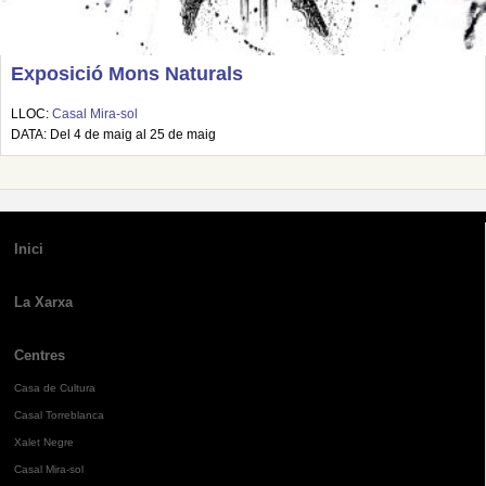
Exposició Mons Naturals
LLOC:
Casal Mira-sol
DATA: Del 4 de maig al 25 de maig
Inici
La Xarxa
Centres
Casa de Cultura
Casal Torreblanca
Xalet Negre
Casal Mira-sol