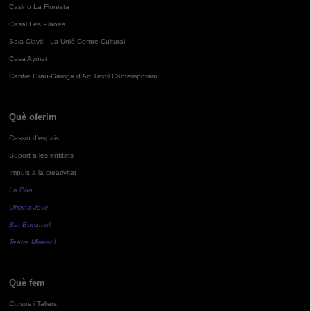
Casino La Floresta
Casal Les Planes
Sala Clavé - La Unió Centre Cultural
Casa Aymat
Centre Grau-Garriga d'Art Tèxtil Contemporani
Què oferim
Cessió d'espais
Suport a les entitats
Impuls a la creativitat
La Pua
Oficina Jove
Bar Bocamoll
Teatre Mira-sol
Què fem
Cursos i Tallers