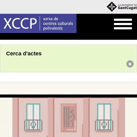
Inici
Agenda
Cerca d'actes