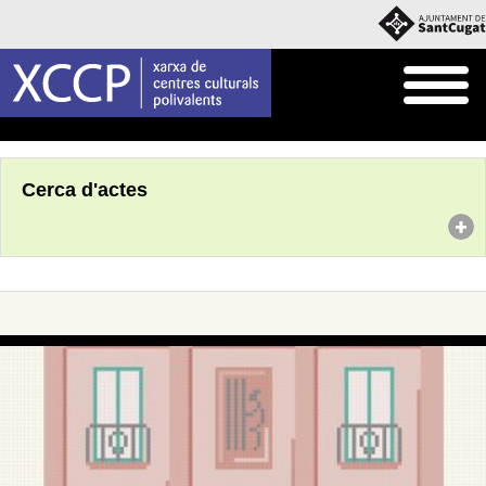
Inici
Agenda
Cerca d'actes