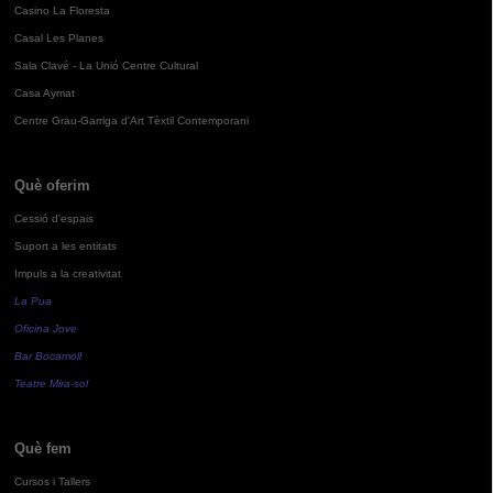
Casino La Floresta
Casal Les Planes
Sala Clavé - La Unió Centre Cultural
Casa Aymat
Centre Grau-Garriga d'Art Tèxtil Contemporani
Què oferim
Cessió d'espais
Suport a les entitats
Impuls a la creativitat
La Pua
Oficina Jove
Bar Bocamoll
Teatre Mira-sol
Què fem
Cursos i Tallers