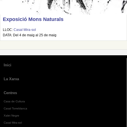
Exposició Mons Naturals
LLOC:
Casal Mira-sol
DATA: Del 4 de maig al 25 de maig
Inici
La Xarxa
Centres
Casa de Cultura
Casal Torreblanca
Xalet Negre
Casal Mira-sol