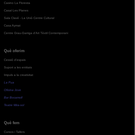
Casino La Floresta
Casal Les Planes
Sala Clavé - La Unió Centre Cultural
Casa Aymat
Centre Grau-Garriga d'Art Tèxtil Contemporani
Què oferim
Cessió d'espais
Suport a les entitats
Impuls a la creativitat
La Pua
Oficina Jove
Bar Bocamoll
Teatre Mira-sol
Què fem
Cursos i Tallers