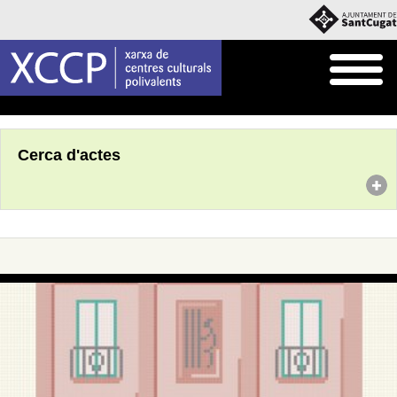
Inici
Agenda
Cerca d'actes