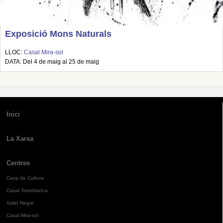
Exposició Mons Naturals
LLOC:
Casal Mira-sol
DATA: Del 4 de maig al 25 de maig
Inici
La Xarxa
Centres
Casa de Cultura
Casal Torreblanca
Xalet Negre
Casal Mira-sol