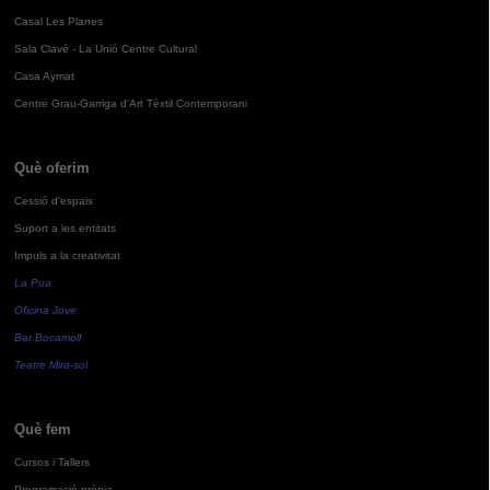
Casal Les Planes
Sala Clavé - La Unió Centre Cultural
Casa Aymat
Centre Grau-Garriga d'Art Tèxtil Contemporani
Què oferim
Cessió d'espais
Suport a les entitats
Impuls a la creativitat
La Pua
Oficina Jove
Bar Bocamoll
Teatre Mira-sol
Què fem
Cursos i Tallers
Programació pròpia