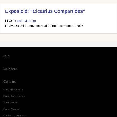
Exposició: "Cicatrius Compartides"
LLOC:
Casal Mira-sol
DATA: Del 24 de novembre al 19 de desembre de 2025
Inici
La Xarxa
Centres
Casa de Cultura
Casal Torreblanca
Xalet Negre
Casal Mira-sol
Casino La Floresta