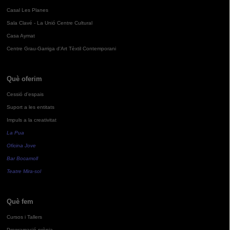
Casal Les Planes
Sala Clavé - La Unió Centre Cultural
Casa Aymat
Centre Grau-Garriga d'Art Tèxtil Contemporani
Què oferim
Cessió d'espais
Suport a les entitats
Impuls a la creativitat
La Pua
Oficina Jove
Bar Bocamoll
Teatre Mira-sol
Què fem
Cursos i Tallers
Programació pròpia