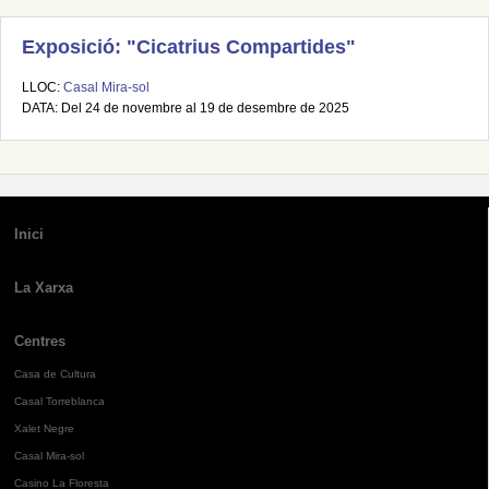
Exposició: "Cicatrius Compartides"
LLOC:
Casal Mira-sol
DATA: Del 24 de novembre al 19 de desembre de 2025
Inici
La Xarxa
Centres
Casa de Cultura
Casal Torreblanca
Xalet Negre
Casal Mira-sol
Casino La Floresta