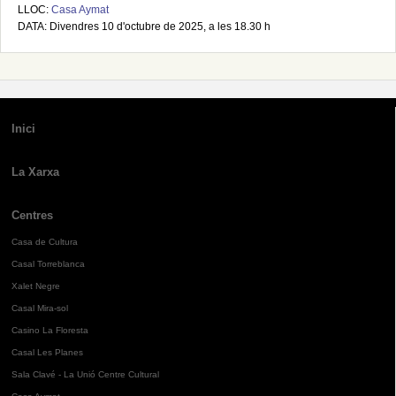
LLOC:
Casa Aymat
DATA: Divendres 10 d'octubre de 2025, a les 18.30 h
Inici
La Xarxa
Centres
Casa de Cultura
Casal Torreblanca
Xalet Negre
Casal Mira-sol
Casino La Floresta
Casal Les Planes
Sala Clavé - La Unió Centre Cultural