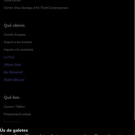
Casa Aymat
Centre Grau-Garriga d'Art Tèxtil Contemporani
Què oferim
Cessió d'espais
Suport a les entitats
Impuls a la creativitat
La Pua
Oficina Jove
Bar Bocamoll
Teatre Mira-sol
Què fem
Cursos i Tallers
Programació pròpia
Exposicions
Ús de galetes