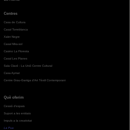
Centres
Casa de Cultura
Casal Torreblanca
Xalet Negre
Casal Mira-sol
Casino La Floresta
Casal Les Planes
Sala Clavé - La Unió Centre Cultural
Casa Aymat
Centre Grau-Garriga d'Art Tèxtil Contemporani
Què oferim
Cessió d'espais
Suport a les entitats
Impuls a la creativitat
La Pua