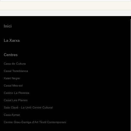
Inici
La Xarxa
Centres
Casa de Cultura
Casal Torreblanca
Xalet Negre
Casal Mira-sol
Casino La Floresta
Casal Les Planes
Sala Clavé - La Unió Centre Cultural
Casa Aymat
Centre Grau-Garriga d'Art Tèxtil Contemporani