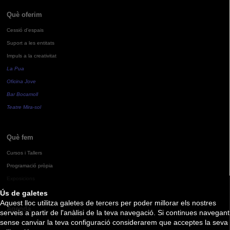
Què oferim
Cessió d'espais
Suport a les entitats
Impuls a la creativitat
La Pua
Oficina Jove
Bar Bocamoll
Teatre Mira-sol
Què fem
Cursos i Tallers
Programació pròpia
Exposicions
Ús de galetes
Aquest lloc utilitza galetes de tercers per poder millorar els nostres
Agenda
serveis a partir de l'anàlisi de la teva navegació. Si continues navegant
sense canviar la teva configuració considerarem que acceptes la seva