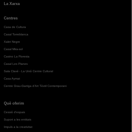
La Xarxa
Centres
Casa de Cultura
Casal Torreblanca
Xalet Negre
Casal Mira-sol
Casino La Floresta
Casal Les Planes
Sala Clavé - La Unió Centre Cultural
Casa Aymat
Centre Grau-Garriga d'Art Tèxtil Contemporani
Què oferim
Cessió d'espais
Suport a les entitats
Impuls a la creativitat