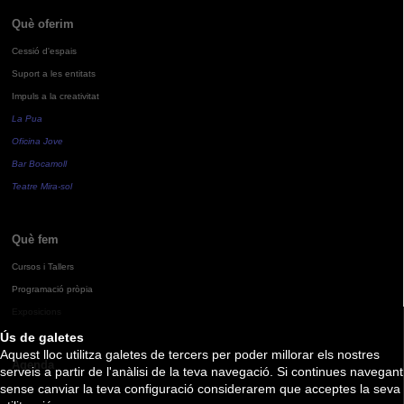
Què oferim
Cessió d'espais
Suport a les entitats
Impuls a la creativitat
La Pua
Oficina Jove
Bar Bocamoll
Teatre Mira-sol
Què fem
Cursos i Tallers
Programació pròpia
Exposicions
Ús de galetes
Aquest lloc utilitza galetes de tercers per poder millorar els nostres
Agenda
serveis a partir de l'anàlisi de la teva navegació. Si continues navegant
sense canviar la teva configuració considerarem que acceptes la seva