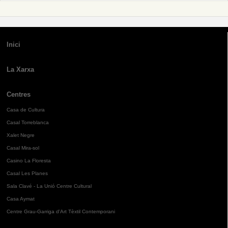
Inici
La Xarxa
Centres
Casa de Cultura
Casal Torreblanca
Xalet Negre
Casal Mira-sol
Casino La Floresta
Casal Les Planes
Sala Clavé - La Unió Centre Cultural
Casa Aymat
Centre Grau-Garriga d'Art Tèxtil Contemporani