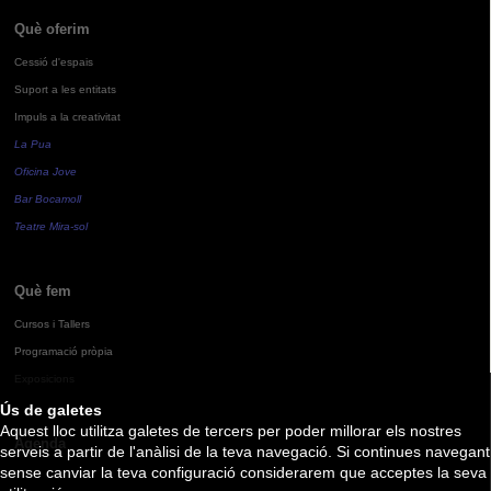
Què oferim
Cessió d'espais
Suport a les entitats
Impuls a la creativitat
La Pua
Oficina Jove
Bar Bocamoll
Teatre Mira-sol
Què fem
Cursos i Tallers
Programació pròpia
Exposicions
Ús de galetes
Aquest lloc utilitza galetes de tercers per poder millorar els nostres
Agenda
serveis a partir de l'anàlisi de la teva navegació. Si continues navegant
sense canviar la teva configuració considerarem que acceptes la seva