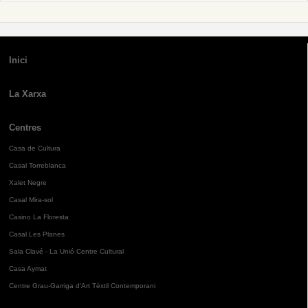
Inici
La Xarxa
Centres
Casa de Cultura
Casal Torreblanca
Xalet Negre
Casal Mira-sol
Casino La Floresta
Casal Les Planes
Sala Clavé - La Unió Centre Cultural
Casa Aymat
Centre Grau-Garriga d'Art Tèxtil Contemporani