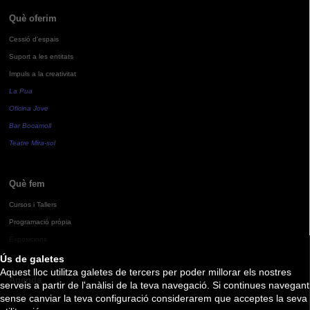
Què oferim
Cessió d'espais
Suport a les entitats
Impuls a la creativitat
La Pua
Oficina Jove
Bar Bocamoll
Teatre Mira-sol
Què fem
Cursos i Tallers
Programació pròpia
Exposicions
Ús de galetes
Aquest lloc utilitza galetes de tercers per poder millorar els nostres
Agenda
serveis a partir de l'anàlisi de la teva navegació. Si continues navegant
sense canviar la teva configuració considerarem que acceptes la seva