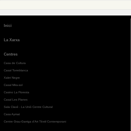
Inici
La Xarxa
Centres
Casa de Cultura
Casal Torreblanca
Xalet Negre
Casal Mira-sol
Casino La Floresta
Casal Les Planes
Sala Clavé - La Unió Centre Cultural
Casa Aymat
Centre Grau-Garriga d'Art Tèxtil Contemporani