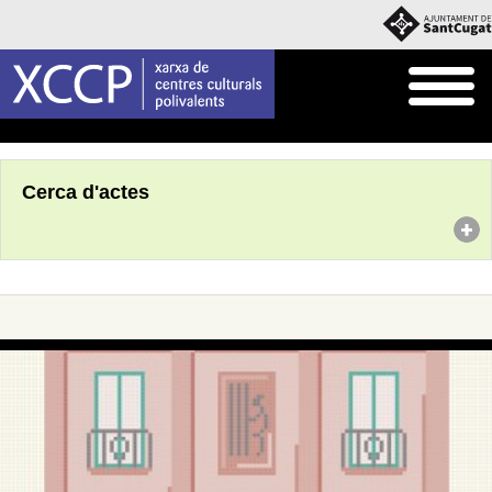
Inici
Agenda
Cerca d'actes