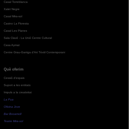
Casal Torreblanca
Xalet Negre
Casal Mira-sol
Casino La Floresta
Casal Les Planes
Sala Clavé - La Unió Centre Cultural
Casa Aymat
Centre Grau-Garriga d'Art Tèxtil Contemporani
Què oferim
Cessió d'espais
Suport a les entitats
Impuls a la creativitat
La Pua
Oficina Jove
Bar Bocamoll
Teatre Mira-sol