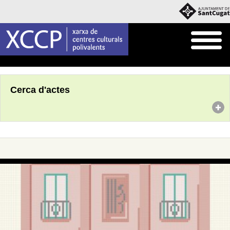
Inici
Agenda
Cerca d'actes