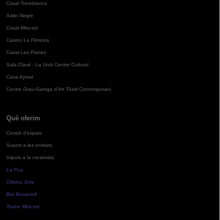
Casal Torreblanca
Xalet Negre
Casal Mira-sol
Casino La Floresta
Casal Les Planes
Sala Clavé - La Unió Centre Cultural
Casa Aymat
Centre Grau-Garriga d'Art Tèxtil Contemporani
Què oferim
Cessió d'espais
Suport a les entitats
Impuls a la creativitat
La Pua
Oficina Jove
Bar Bocamoll
Teatre Mira-sol