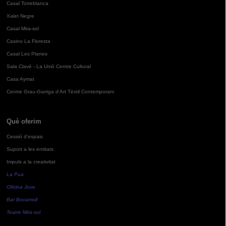
Casal Torreblanca
Xalet Negre
Casal Mira-sol
Casino La Floresta
Casal Les Planes
Sala Clavé - La Unió Centre Cultural
Casa Aymat
Centre Grau-Garriga d'Art Tèxtil Contemporani
Què oferim
Cessió d'espais
Suport a les entitats
Impuls a la creativitat
La Pua
Oficina Jove
Bar Bocamoll
Teatre Mira-sol