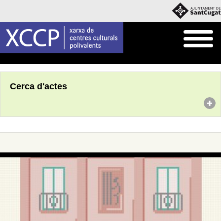
Inici
Agenda
Cerca d'actes