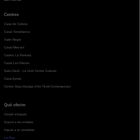
Centres
Casa de Cultura
Casal Torreblanca
Xalet Negre
Casal Mira-sol
Casino La Floresta
Casal Les Planes
Sala Clavé - La Unió Centre Cultural
Casa Aymat
Centre Grau-Garriga d'Art Tèxtil Contemporani
Què oferim
Cessió d'espais
Suport a les entitats
Impuls a la creativitat
La Pua