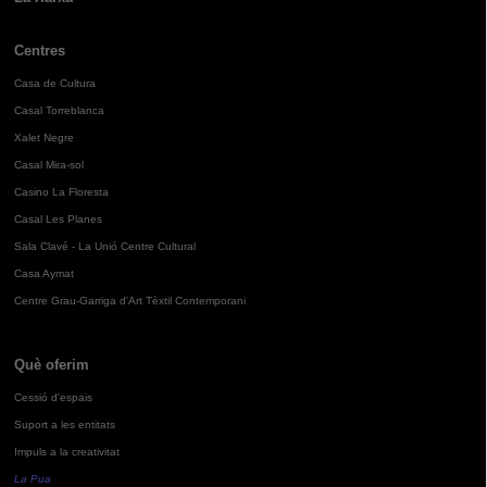
Centres
Casa de Cultura
Casal Torreblanca
Xalet Negre
Casal Mira-sol
Casino La Floresta
Casal Les Planes
Sala Clavé - La Unió Centre Cultural
Casa Aymat
Centre Grau-Garriga d'Art Tèxtil Contemporani
Què oferim
Cessió d'espais
Suport a les entitats
Impuls a la creativitat
La Pua