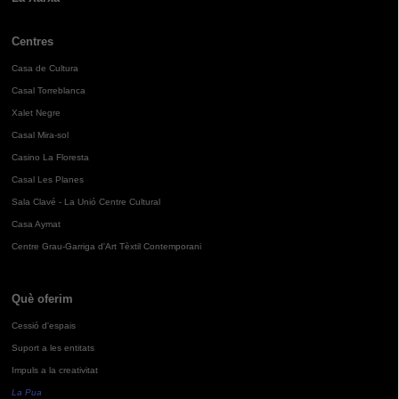
Centres
Casa de Cultura
Casal Torreblanca
Xalet Negre
Casal Mira-sol
Casino La Floresta
Casal Les Planes
Sala Clavé - La Unió Centre Cultural
Casa Aymat
Centre Grau-Garriga d'Art Tèxtil Contemporani
Què oferim
Cessió d'espais
Suport a les entitats
Impuls a la creativitat
La Pua