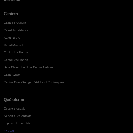
Centres
Casa de Cultura
Casal Torreblanca
Xalet Negre
Casal Mira-sol
Casino La Floresta
Casal Les Planes
Sala Clavé - La Unió Centre Cultural
Casa Aymat
Centre Grau-Garriga d'Art Tèxtil Contemporani
Què oferim
Cessió d'espais
Suport a les entitats
Impuls a la creativitat
La Pua