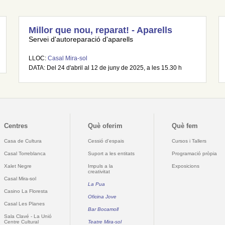
Millor que nou, reparat! - Aparells
Servei d'autoreparació d'aparells
LLOC:
Casal Mira-sol
DATA: Del 24 d'abril al 12 de juny de 2025, a les 15.30 h
Centres
Què oferim
Què fem
Casa de Cultura
Cessió d'espais
Cursos i Tallers
Casal Torreblanca
Suport a les entitats
Programació pròpia
Xalet Negre
Impuls a la
Exposicions
creativitat
Casal Mira-sol
La Pua
Casino La Floresta
Oficina Jove
Casal Les Planes
Bar Bocamoll
Sala Clavé - La Unió
Centre Cultural
Teatre Mira-sol