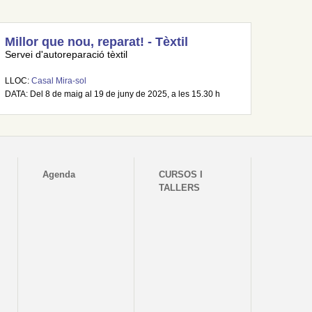
Millor que nou, reparat! - Tèxtil
Servei d'autoreparació tèxtil
LLOC:
Casal Mira-sol
DATA: Del 8 de maig al 19 de juny de 2025, a les 15.30 h
Agenda
CURSOS I
TALLERS