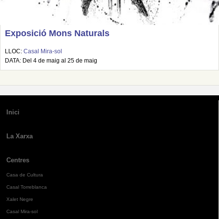
Exposició Mons Naturals
LLOC:
Casal Mira-sol
DATA: Del 4 de maig al 25 de maig
Inici
La Xarxa
Centres
Casa de Cultura
Casal Torreblanca
Xalet Negre
Casal Mira-sol