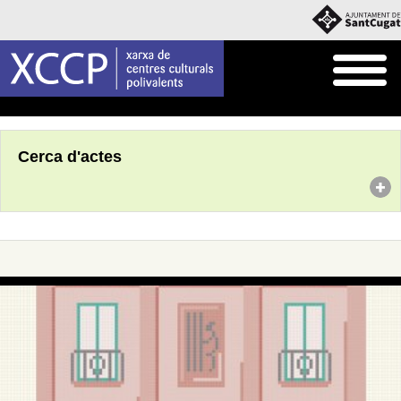
Inici
Agenda
Cerca d'actes