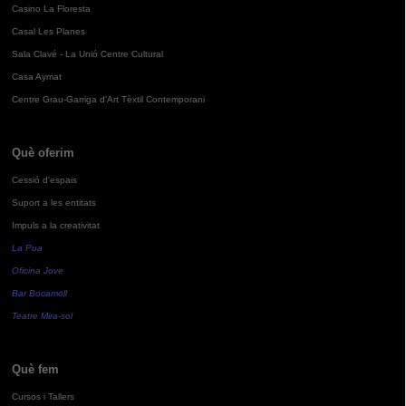
Casino La Floresta
Casal Les Planes
Sala Clavé - La Unió Centre Cultural
Casa Aymat
Centre Grau-Garriga d'Art Tèxtil Contemporani
Què oferim
Cessió d'espais
Suport a les entitats
Impuls a la creativitat
La Pua
Oficina Jove
Bar Bocamoll
Teatre Mira-sol
Què fem
Cursos i Tallers