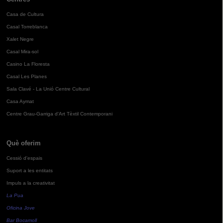
Casa de Cultura
Casal Torreblanca
Xalet Negre
Casal Mira-sol
Casino La Floresta
Casal Les Planes
Sala Clavé - La Unió Centre Cultural
Casa Aymat
Centre Grau-Garriga d'Art Tèxtil Contemporani
Què oferim
Cessió d'espais
Suport a les entitats
Impuls a la creativitat
La Pua
Oficina Jove
Bar Bocamoll