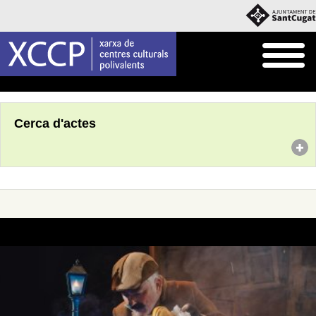
Inici
Agenda
Cerca d'actes