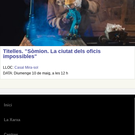
Titelles. "Sòmion. La ciutat dels oficis
impossibles"
LLOC:
Casal Mira-sol
DATA: Diumenge 10 de maig, a les 12 h
Inici
La Xarxa
Centres