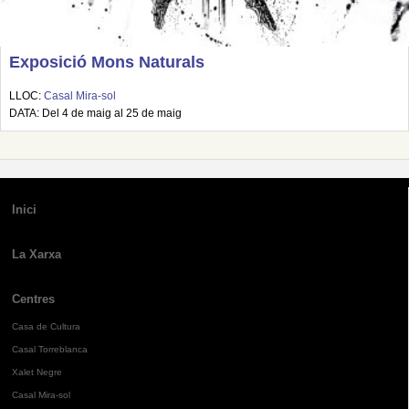
Exposició Mons Naturals
LLOC:
Casal Mira-sol
DATA: Del 4 de maig al 25 de maig
Inici
La Xarxa
Centres
Casa de Cultura
Casal Torreblanca
Xalet Negre
Casal Mira-sol