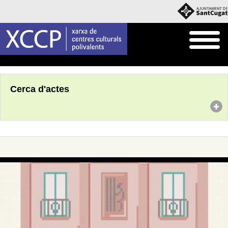
Inici
Agenda
Cerca d'actes