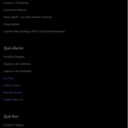
Casino La Floresta
Casal Les Planes
Sala Clavé - La Unió Centre Cultural
Casa Aymat
Centre Grau-Garriga d'Art Tèxtil Contemporani
Què oferim
Cessió d'espais
Suport a les entitats
Impuls a la creativitat
La Pua
Oficina Jove
Bar Bocamoll
Teatre Mira-sol
Què fem
Cursos i Tallers