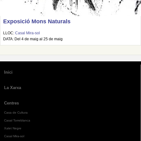
Exposició Mons Naturals
LLOC:
Casal Mira-sol
DATA: Del 4 de maig al 25 de maig
Inici
La Xarxa
Centres
Casa de Cultura
Casal Torreblanca
Xalet Negre
Casal Mira-sol