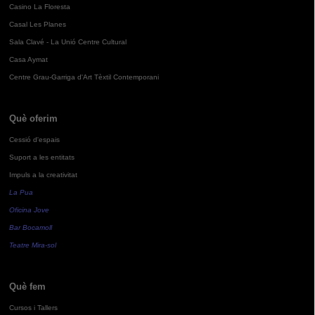
Casino La Floresta
Casal Les Planes
Sala Clavé - La Unió Centre Cultural
Casa Aymat
Centre Grau-Garriga d'Art Tèxtil Contemporani
Què oferim
Cessió d'espais
Suport a les entitats
Impuls a la creativitat
La Pua
Oficina Jove
Bar Bocamoll
Teatre Mira-sol
Què fem
Cursos i Tallers