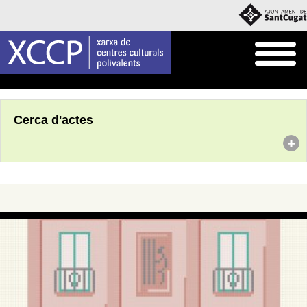
Inici
Agenda
Cerca d'actes