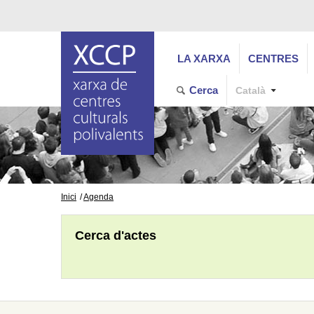
LA XARXA
CENTRES
Cerca
Català
Inici
Agenda
Cerca d'actes