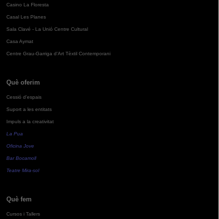
Casino La Floresta
Casal Les Planes
Sala Clavé - La Unió Centre Cultural
Casa Aymat
Centre Grau-Garriga d'Art Tèxtil Contemporani
Què oferim
Cessió d'espais
Suport a les entitats
Impuls a la creativitat
La Pua
Oficina Jove
Bar Bocamoll
Teatre Mira-sol
Què fem
Cursos i Tallers