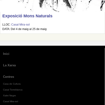
Exposició Mons Naturals
LLOC:
Casal Mira-sol
DATA: Del 4 de maig al 25 de maig
Inici
La Xarxa
Centres
Casa de Cultura
Casal Torreblanca
Xalet Negre
Casal Mira-sol