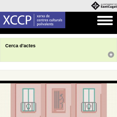
Inici
Agenda
Cerca d'actes