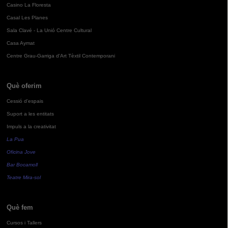
Casino La Floresta
Casal Les Planes
Sala Clavé - La Unió Centre Cultural
Casa Aymat
Centre Grau-Garriga d'Art Tèxtil Contemporani
Què oferim
Cessió d'espais
Suport a les entitats
Impuls a la creativitat
La Pua
Oficina Jove
Bar Bocamoll
Teatre Mira-sol
Què fem
Cursos i Tallers