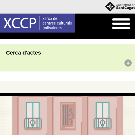
Inici
Agenda
Cerca d'actes