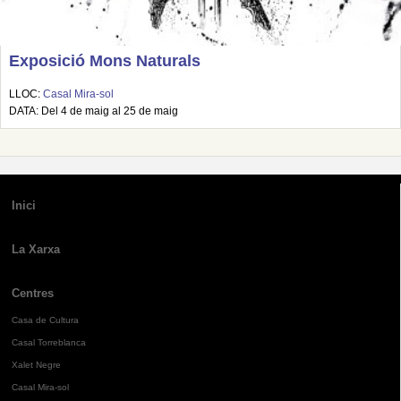
Exposició Mons Naturals
LLOC:
Casal Mira-sol
DATA: Del 4 de maig al 25 de maig
Inici
La Xarxa
Centres
Casa de Cultura
Casal Torreblanca
Xalet Negre
Casal Mira-sol