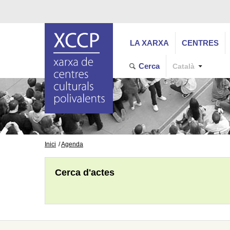
LA XARXA
CENTRES
Cerca
Català
Inici
Agenda
Cerca d'actes