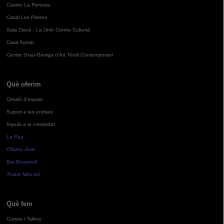
Casino La Floresta
Casal Les Planes
Sala Clavé - La Unió Centre Cultural
Casa Aymat
Centre Grau-Garriga d'Art Tèxtil Contemporani
Què oferim
Cessió d'espais
Suport a les entitats
Impuls a la creativitat
La Pua
Oficina Jove
Bar Bocamoll
Teatre Mira-sol
Què fem
Cursos i Tallers