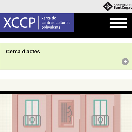
Inici
Agenda
Cerca d'actes