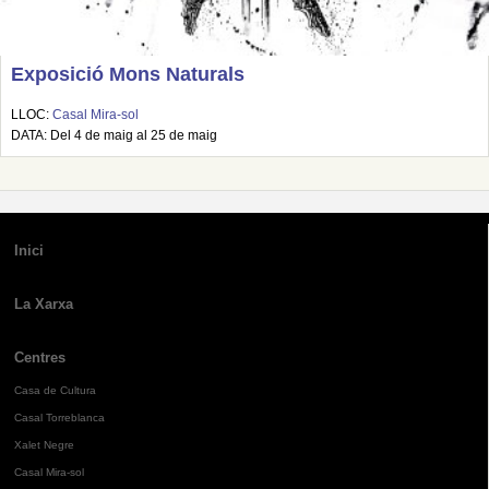
Exposició Mons Naturals
LLOC:
Casal Mira-sol
DATA: Del 4 de maig al 25 de maig
Inici
La Xarxa
Centres
Casa de Cultura
Casal Torreblanca
Xalet Negre
Casal Mira-sol