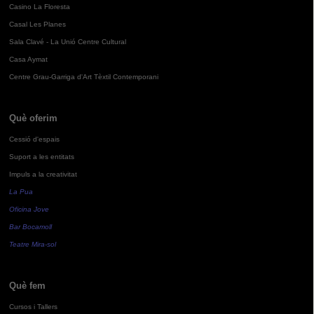
Casino La Floresta
Casal Les Planes
Sala Clavé - La Unió Centre Cultural
Casa Aymat
Centre Grau-Garriga d'Art Tèxtil Contemporani
Què oferim
Cessió d'espais
Suport a les entitats
Impuls a la creativitat
La Pua
Oficina Jove
Bar Bocamoll
Teatre Mira-sol
Què fem
Cursos i Tallers