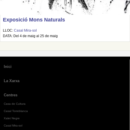
Exposició Mons Naturals
LLOC:
Casal Mira-sol
DATA: Del 4 de maig al 25 de maig
Inici
La Xarxa
Centres
Casa de Cultura
Casal Torreblanca
Xalet Negre
Casal Mira-sol