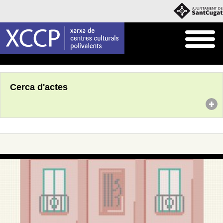
Inici
Agenda
Cerca d'actes